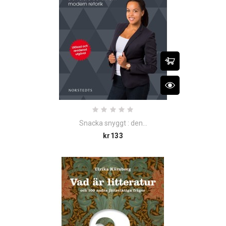
Snacka snyggt : den...
Price
kr133