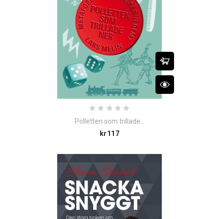
Polletten som trillade...
Price
kr117