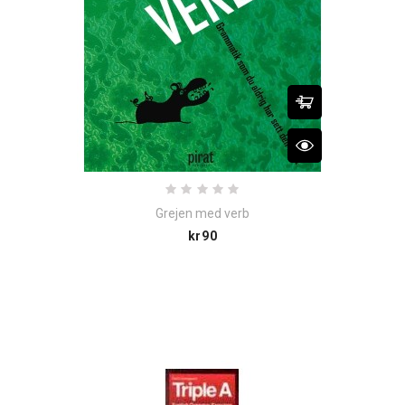
Grejen med verb
Price
kr90