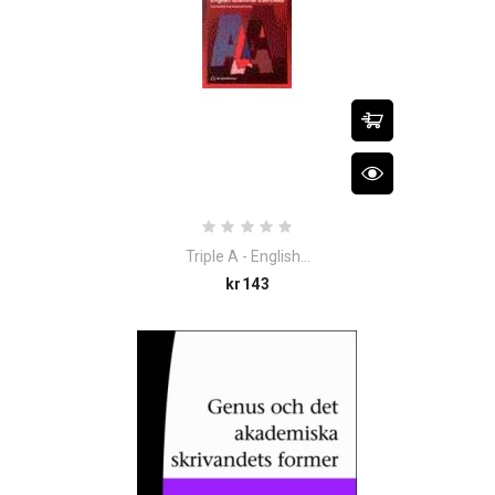
Triple A - English...
Price
kr143