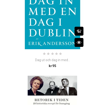
Dag ut och dag in med...
Price
kr95