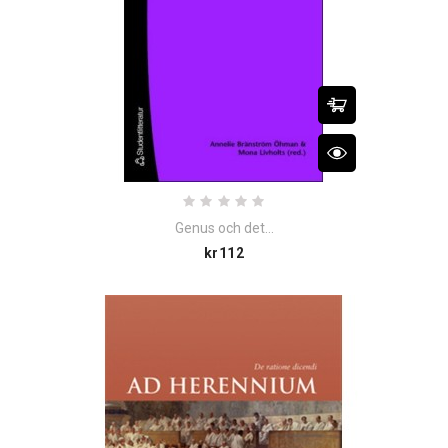
Genus och det...
Price
kr112