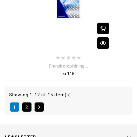
Fransk ordbildning:...
Price
kr115
Showing 1-12 of 15 item(s)

1
2