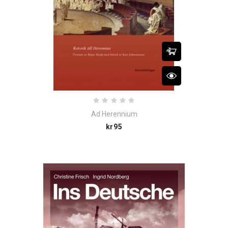
Ad Herennium
Price
kr95