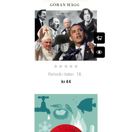
Retorik i tiden : 18...
Price
kr44