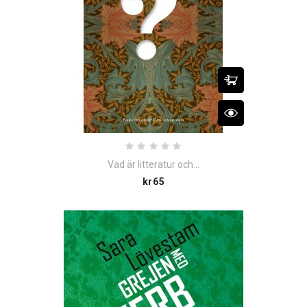
Vad är litteratur och...
Price
kr65