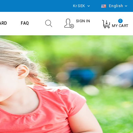
Kr
SEK
English


SIGN IN
0
ARD
FAQ
MY CART