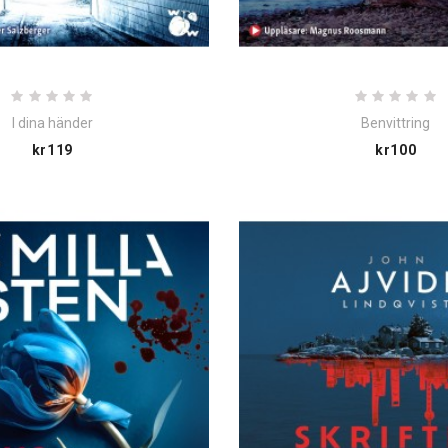
I dina händer
Benvittring
Price
Pric
kr119
kr100