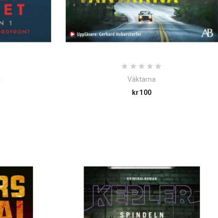
t
Väktarna
e
Price
kr100