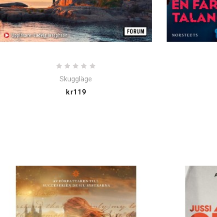
Skuggläge
Price
kr119