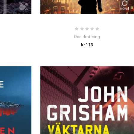
Röd drottning
e
Price
kr113