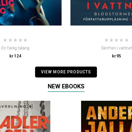
En farlig talang
Skriften i vattne
Price
Pric
kr124
kr95
VIEW MORE PRODUCTS
NEW EBOOKS