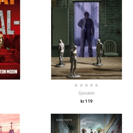
Spindeln
e
Price
kr119