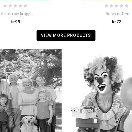
tt sälja sin kropp...
Lågor i natten
Price
Pric
kr99
kr72
VIEW MORE PRODUCTS