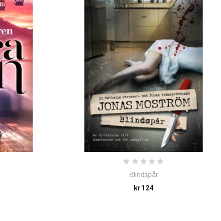
Blindspår
Price
kr124