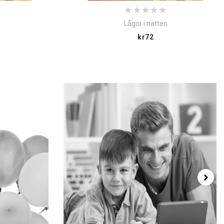
Lågor i natten
e
Price
kr72