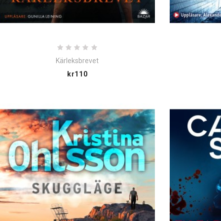
Kärleksbrevet
Price
kr110