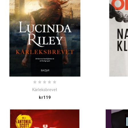
Kärleksbrevet
Price
kr119