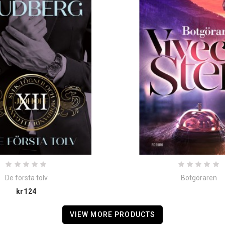
De första tolv
Botgöraren
Price
kr124
VIEW MORE PRODUCTS