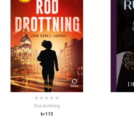
Röd drottning
Price
kr113