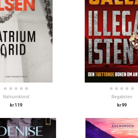
Natriumklorid
Illegalisten
Price
Pric
kr119
kr99