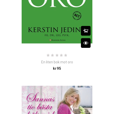
En liten bok mot oro
Price
kr95