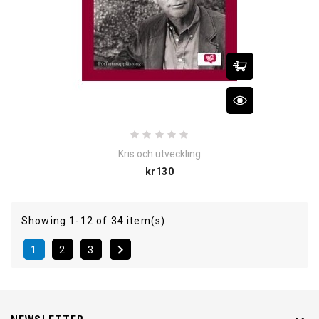
Kris och utveckling
Price
kr130
Showing 1-12 of 34 item(s)

1
2
3