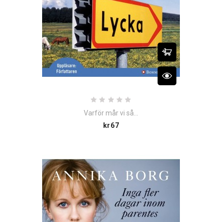
Varför mår vi så...
Price
kr67