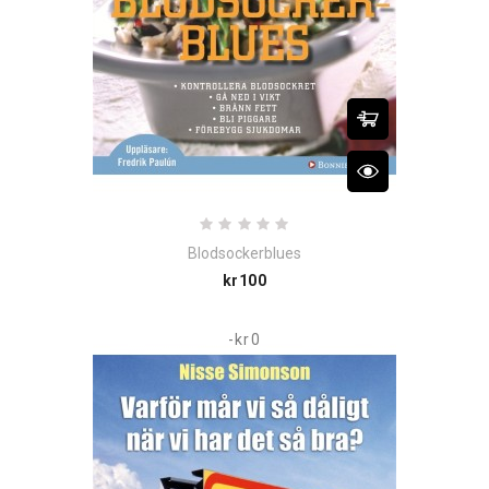
Blodsockerblues
Price
kr100
-kr0