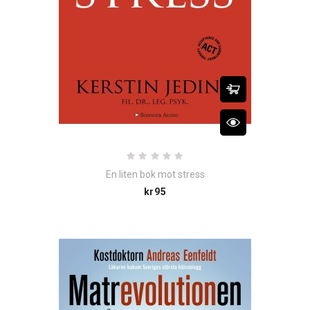
En liten bok mot stress
Price
kr95