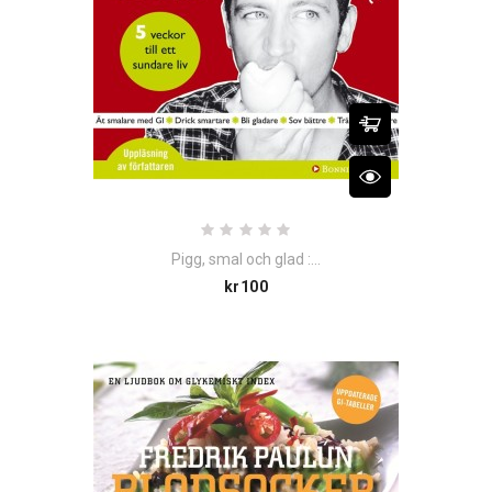
Pigg, smal och glad :...
Price
kr100