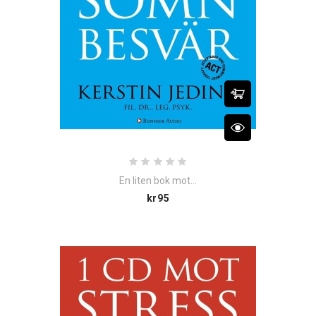
En liten bok mot...
Price
kr95