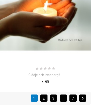
Glädje och livsenergi!...
Price
kr65

1
2
3
7