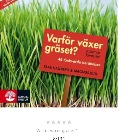
Varför växer gräset? :...
Price
kr121