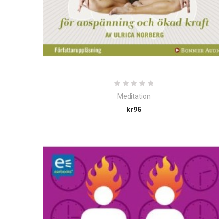
Meditation
Price
kr95