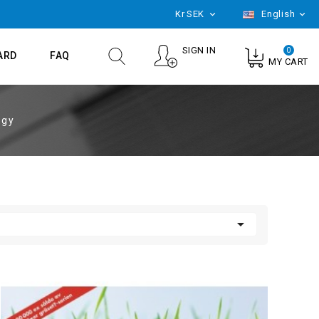
Kr
SEK
English


SIGN IN
0
ARD
FAQ
MY CART
ogy
