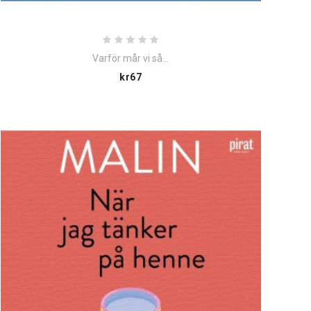
Varför mår vi så...
Price
kr67