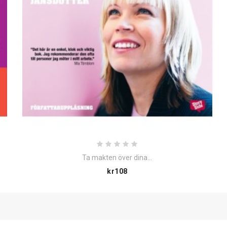
Ta makten över dina...
Price
kr108