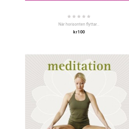
När horisonten flyttar...
Price
kr100