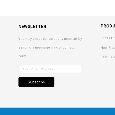
PROD
NEWSLETTER
Prices D
You may unsubscribe at any moment by
sending a message via our contact
New Pro
form.
Best Sal