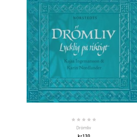
Drömliv
Price
kr130