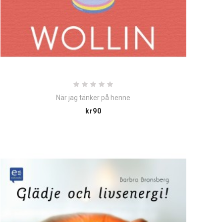
När jag tänker på henne
Price
kr90