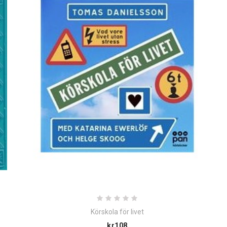
Körskola för livet
Price
kr108