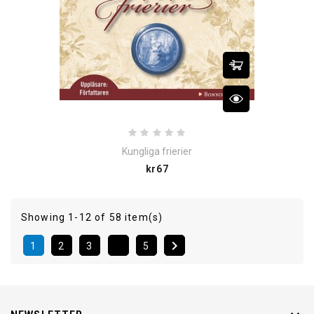
Kungliga frierier
Price
kr67
Showing 1-12 of 58 item(s)

1
2
3
5