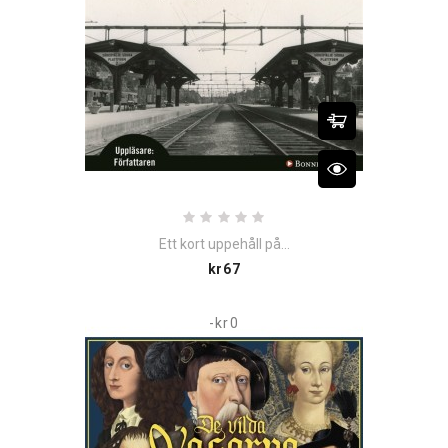
Ett kort uppehåll på...
Price
kr67
-kr0