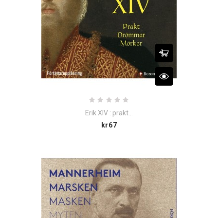
Erik XIV : prakt...
Price
kr67