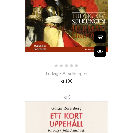
Ludvig XIV : solkungen
Price
kr100
-kr0