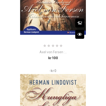
Axel von Fersen :...
Price
kr100
-kr0