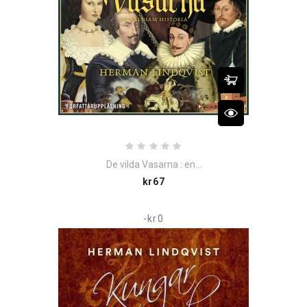
De vilda Vasarna : en...
Price
kr67
-kr0