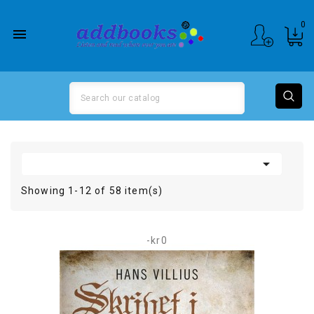
0


Showing 1-12 of 58 item(s)
-kr0