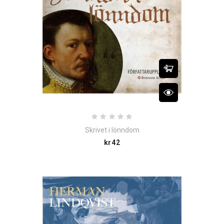
Skrivet i lönndom
Price
kr42