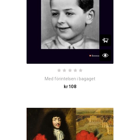
Med förintelsen i bagaget
Price
kr108