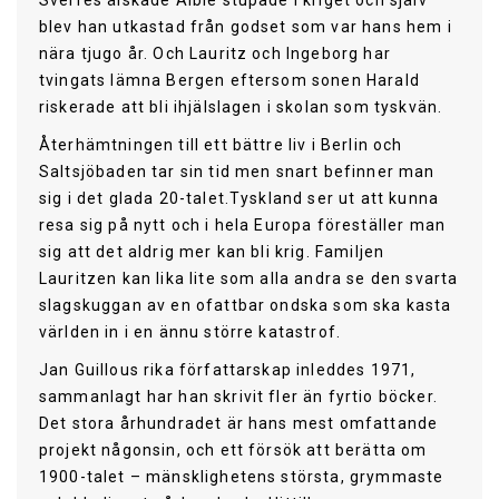
blev han utkastad från godset som var hans hem i
nära tjugo år. Och Lauritz och Ingeborg har
tvingats lämna Bergen eftersom sonen Harald
riskerade att bli ihjälslagen i skolan som tyskvän.
Återhämtningen till ett bättre liv i Berlin och
Saltsjöbaden tar sin tid men snart befinner man
sig i det glada 20-talet.Tyskland ser ut att kunna
resa sig på nytt och i hela Europa föreställer man
sig att det aldrig mer kan bli krig. Familjen
Lauritzen kan lika lite som alla andra se den svarta
slagskuggan av en ofattbar ondska som ska kasta
världen in i en ännu större katastrof.
Jan Guillous rika författarskap inleddes 1971,
sammanlagt har han skrivit fler än fyrtio böcker.
Det stora århundradet är hans mest omfattande
projekt någonsin, och ett försök att berätta om
1900-talet – mänsklighetens största, grymmaste