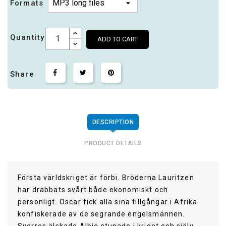
Formats
Quantity
ADD TO CART
Share
DESCRIPTION
PRODUCT DETAILS
Första världskriget är förbi. Bröderna Lauritzen
har drabbats svårt både ekonomiskt och
personligt. Oscar fick alla sina tillgångar i Afrika
konfiskerade av de segrande engelsmännen.
Sverres älskade Albie stupade i kriget och själv