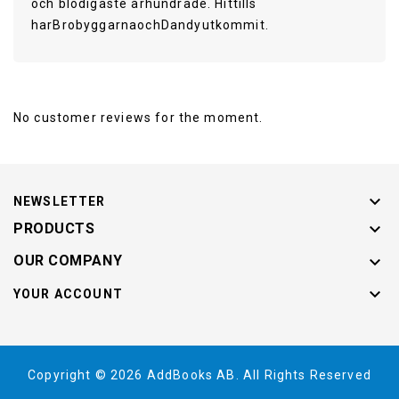
och blodigaste århundrade. Hittills
harBrobyggarnaochDandyutkommit.
Publisher
No customer reviews for the moment.
Published Date
2013-09-09
BookType

NEWSLETTER
Language

PRODUCTS

OUR COMPANY
Author

YOUR ACCOUNT
BookLength
15:14:52
ISBN13
9789164232953
Copyright © 2026 AddBooks AB. All Rights Reserved