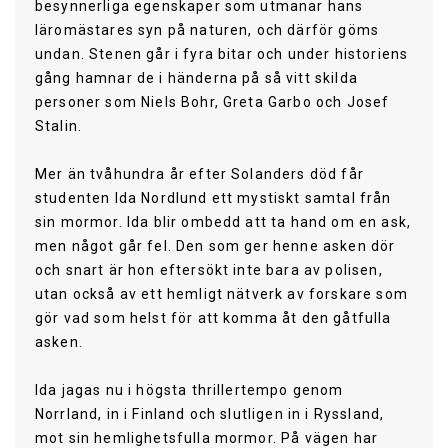
besynnerliga egenskaper som utmanar hans
läromästares syn på naturen, och därför göms
undan. Stenen går i fyra bitar och under historiens
gång hamnar de i händerna på så vitt skilda
personer som Niels Bohr, Greta Garbo och Josef
Stalin.
Mer än tvåhundra år efter Solanders död får
studenten Ida Nordlund ett mystiskt samtal från
sin mormor. Ida blir ombedd att ta hand om en ask,
men något går fel. Den som ger henne asken dör
och snart är hon eftersökt inte bara av polisen,
utan också av ett hemligt nätverk av forskare som
gör vad som helst för att komma åt den gåtfulla
asken.
Ida jagas nu i högsta thrillertempo genom
Norrland, in i Finland och slutligen in i Ryssland,
mot sin hemlighetsfulla mormor. På vägen har