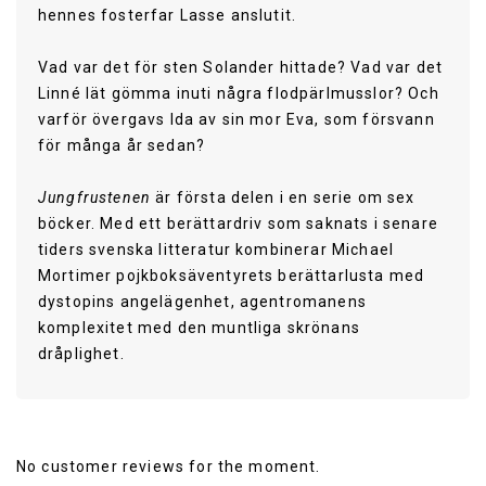
hennes fosterfar Lasse anslutit.
Vad var det för sten Solander hittade? Vad var det
Linné lät gömma inuti några flodpärlmusslor? Och
varför övergavs Ida av sin mor Eva, som försvann
för många år sedan?
Jungfrustenen
är första delen i en serie om sex
böcker. Med ett berättardriv som saknats i senare
tiders svenska litteratur kombinerar Michael
Mortimer pojkboksäventyrets berättarlusta med
dystopins angelägenhet, agentromanens
komplexitet med den muntliga skrönans
dråplighet.
Publisher
No customer reviews for the moment.
Published Date
2013-09-23