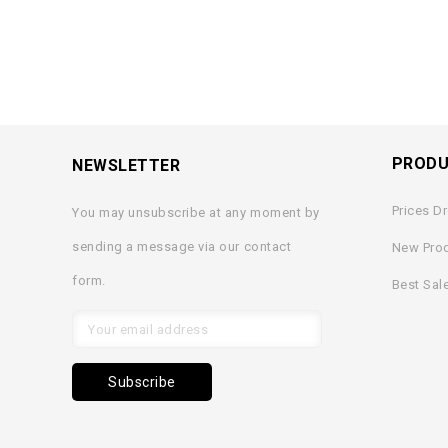
BookType
Language
Author
PROD
NEWSLETTER
ISBN13
Prices D
You may unsubscribe at any moment by
Designer
sending a message via our contact
New Pro
form.
Best Sal
Photographer
Cover