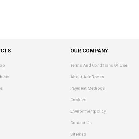
Kati Rahikainen
UCTS
OUR COMPANY
9789520437909
rop
Terms And Conditions Of Use
Tuija Kuusela
ducts
About AddBooks
es
Payment Methods
Milla Von Konow
Cookies
Milla Von Konow
Environmentpolicy
Contact Us
Sitemap