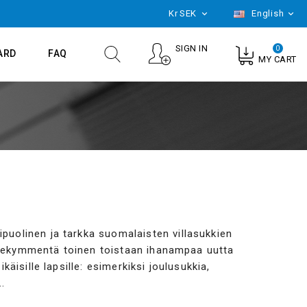
Kr
SEK
English


SIGN IN
0
ARD
FAQ
MY CART
ipuolinen ja tarkka suomalaisten villasukkien
lmekymmentä toinen toistaan ihanampaa uutta
ikäisille lapsille: esimerkiksi joulusukkia,
.