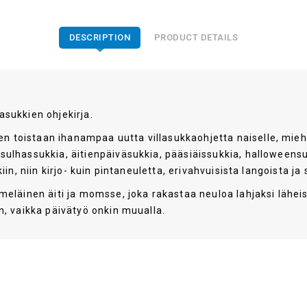
DESCRIPTION
PRODUCT DETAILS
asukkien ohjekirja.
toistaan ihanampaa uutta villasukkaohjetta naiselle, miehelle 
 sulhassukkia, äitienpäiväsukkia, pääsiäissukkia, halloweensu
iin, niin kirjo- kuin pintaneuletta, erivahvuisista langoista ja s
emeläinen äiti ja momsse, joka rakastaa neuloa lahjaksi läheis
in, vaikka päivätyö onkin muualla.
Tammi
2021-09-17