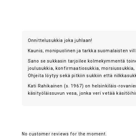
Onnittelusukkia joka juhlaan!
Kaunis, monipuolinen ja tarkka suomalaisten vill
Sano se sukkasin tarjoilee kolmekymmentä toinen 
joulusukkia, konfirmaatiosukkia, morsiussukkia,
Ohjeita löytyy sekä pitkiin sukkiin että nilkkasukk
Kati Rahikainen (s. 1967) on helsinkiläis-rovani
käsityöläissuvun vesa, jonka veri vetää käsitöih
Publisher
Published Date
No customer reviews for the moment.