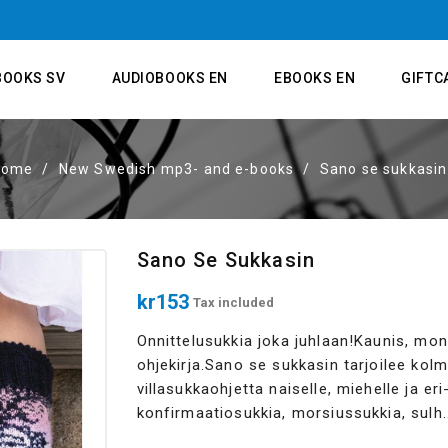
BOOKS SV
AUDIOBOOKS EN
EBOOKS EN
GIFTC
Home
New Swedish mp3- and e-books
Sano se sukkasin
Sano Se Sukkasin
kr153
Tax included
Onnittelusukkia joka juhlaan!Kaunis, mon
ohjekirja.Sano se sukkasin tarjoilee ko
villasukkaohjetta naiselle, miehelle ja eri-
konfirmaatiosukkia, morsiussukkia, sulh..