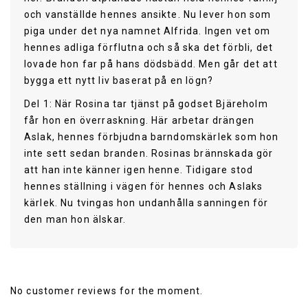
och vanställde hennes ansikte. Nu lever hon som
piga under det nya namnet Alfrida. Ingen vet om
hennes adliga förflutna och så ska det förbli, det
lovade hon far på hans dödsbädd. Men går det att
bygga ett nytt liv baserat på en lögn?
Del 1: När Rosina tar tjänst på godset Bjäreholm
får hon en överraskning. Här arbetar drängen
Aslak, hennes förbjudna barndomskärlek som hon
inte sett sedan branden. Rosinas brännskada gör
att han inte känner igen henne. Tidigare stod
hennes ställning i vägen för hennes och Aslaks
kärlek. Nu tvingas hon undanhålla sanningen för
den man hon älskar.
Publisher
Lind & Co Förlag
No customer reviews for the moment.
Published Date
2025-06-16