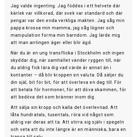
Jag valde ingenting. Jag föddes i ett helvete där
kärlek var villkorad, där svek var standard och där
pengar var den enda verkliga makten. Jag såg min
pappa krossa min mamma, jag såg lögner och
manipulation forma min barndom. Jag lärde mig
att man antingen äger eller blir ägd.
När du är en ung transflicka i Stockholm och ingen
skyddar dig, när samhället vänder ryggen till, när
du aldrig fick lära dig vad värde är annat än i
kontanter – då blir kroppen en valuta. Då säljer du
din själ, bit för bit, för att överleva en dag till. För
att betala för hormoner, för att döva skammen, för
att bedöva det som bränner inom dig.
Att sälja sin kropp och kalla det överlevnad. Att
låta hundratals, tusentals, röra vid något som
aldrig var deras att ta. Att stirra sig själv i spegeln
och veta att du inte längre är en människa, bara en
transa till salu.