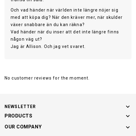
Och vad händer när världen inte längre nöjer sig
med att köpa dig? När den kräver mer, när skulder
växer snabbare än du kan räkna?
Vad händer när du inser att det inte längre finns
någon väg ut?
Jag är Allison. Och jag vet svaret.
Publisher
Nordic Success
Publishing AB
No customer reviews for the moment.
Published Date
2025-02-12

BookType
E-Bok
NEWSLETTER

PRODUCTS
Language

OUR COMPANY