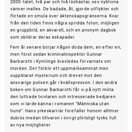
2000-talet, två par och två löshästar, sex nyblivna
vänner inalles. De badade, åt, gjorde utflykter och
flirtade en smula över äktenskapsgränserna. Kvar
från den tiden finns några spridda foton, möjligen
en gruppbild, en akvarell, och en anonym dagbok
som skildrar deras eskapader.
Fem år senare börjar någon döda dem, en efter en,
men först sedan kriminalinspektör Gunnar
Barbarotti i Kymlinge brevledes förvarnats om
morden. Det förblir ett uppmärksammat men
ouppklarat mysterium och drevet mot den
ansvarige polisen går i kvällspressen. I den andra
boken om Gunnar Barbarotti får vi på nytt möta
den luttrade tvivlaren och intresserade bedjaren
som vi lärde känna i romanen "Människa utan
hund". Hans yrkeskarriär förefaller honom alltmer
dubiös medan tillvaron i övrigt plötsligt tycks full
av nya möjligheter.