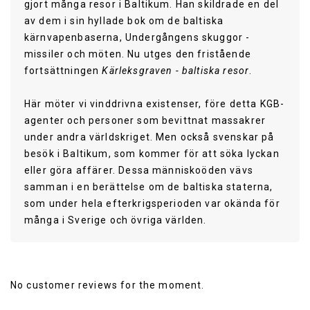
gjort många resor i Baltikum. Han skildrade en del
av dem i sin hyllade bok om de baltiska
kärnvapenbaserna, Undergångens skuggor -
missiler och möten. Nu utges den fristående
fortsättningen
Kärleksgraven - baltiska resor
.
Här möter vi vinddrivna existenser, före detta KGB-
agenter och personer som bevittnat massakrer
under andra världskriget. Men också svenskar på
besök i Baltikum, som kommer för att söka lyckan
eller göra affärer. Dessa människoöden vävs
samman i en berättelse om de baltiska staterna,
som under hela efterkrigsperioden var okända för
många i Sverige och övriga världen.
Publisher
Natur & Kultur
No customer reviews for the moment.
Published Date
2014-08-20